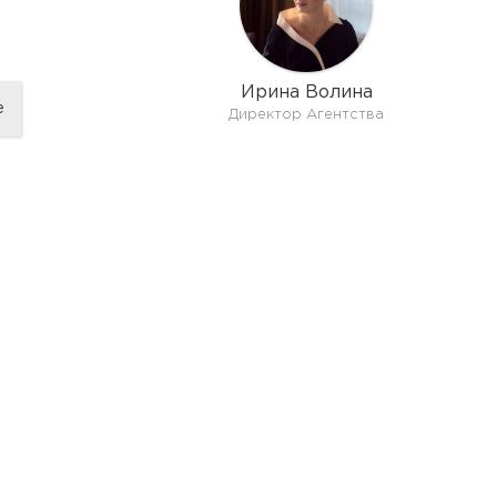
Ирина Волина
е
Директор Агентства