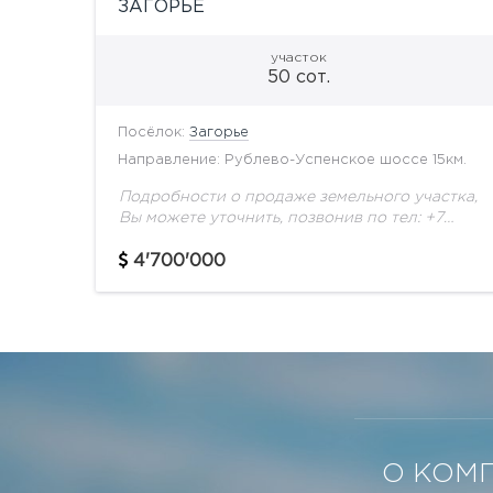
ЗАГОРЬЕ
участок
50 сот.
Посёлок:
Загорье
Направление: Рублево-Успенское шоссе 15км.
Подробности о продаже земельного участка,
Вы можете уточнить, позвонив по тел: +7
(495) 925-33-77
4'700'000
О КОМ