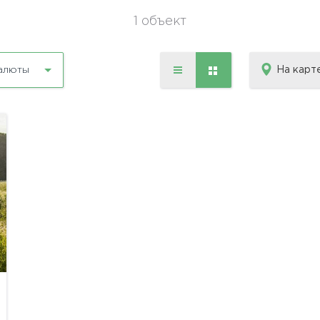
1 объект
На карт
алюты