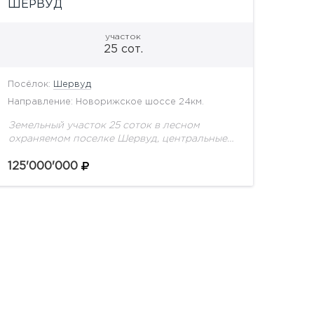
ШЕРВУД
участок
25 сот.
Посёлок:
Шервуд
Направление: Новорижское шоссе 24км.
Земельный участок 25 соток в лесном
охраняемом поселке Шервуд, центральные
коммуникации.
125'000'000