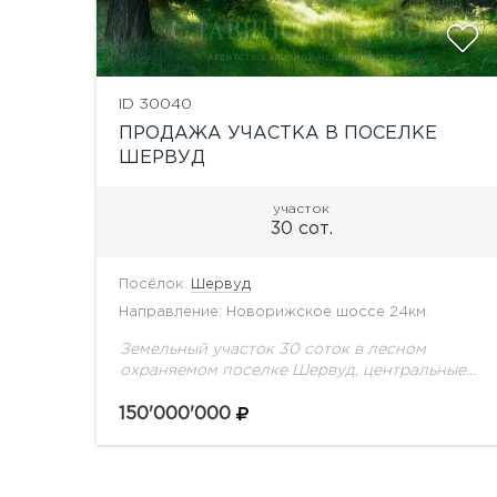
ID 30040
ПРОДАЖА УЧАСТКА В ПОСЕЛКЕ
ШЕРВУД
участок
30 сот.
Посёлок:
Шервуд
Направление: Новорижское шоссе 24км.
Земельный участок 30 соток в лесном
охраняемом поселке Шервуд, центральные
коммуникации.
150'000'000