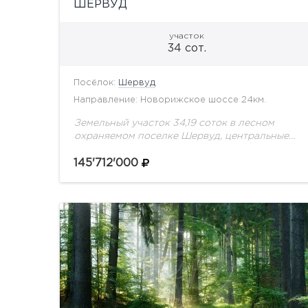
ШЕРВУД
участок
34 сот.
Посёлок:
Шервуд
Направление: Новорижское шоссе 24км.
Земельный участок 34,19 соток в лесном
охраняемом поселке Шервуд, центральные
коммуникации. Есть прямой выход в лес,
соседи построены.
145'712'000