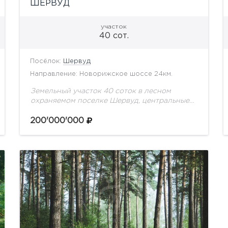
ШЕРВУД
участок
40 сот.
Посёлок:
Шервуд
Направление: Новорижское шоссе 24км.
Земельный участок 40 соток в лесном
охраняемом поселке Шервуд, центральные
коммуникации.
200'000'000