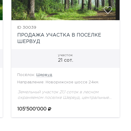
ID 30039
ПРОДАЖА УЧАСТКА В ПОСЕЛКЕ
ШЕРВУД
участок
21 сот.
Посёлок:
Шервуд
Направление: Новорижское шоссе 24км.
Земельный участок 21,1 соток в лесном
охраняемом поселке Шервуд, центральные
коммуникации.
105'500'000