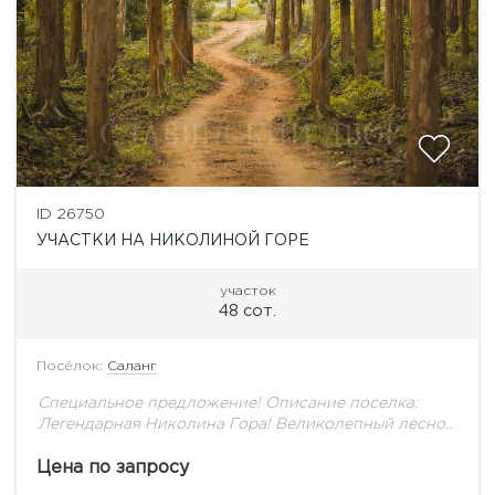
ID 26750
УЧАСТКИ НА НИКОЛИНОЙ ГОРЕ
участок
48 сот.
Посёлок:
Саланг
Специальное предложение! Описание поселка:
Легендарная Николина Гора! Великолепный лесной
массив. Развитая инфраструктура. Удобная
транспортная доступность. Тишина, покой, Москва-
Цена по запросу
река. Здесь сделано все для комфортной и