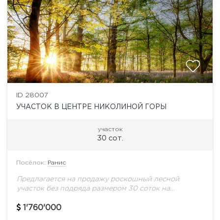
ID 28007
УЧАСТОК В ЦЕНТРЕ НИКОЛИНОЙ ГОРЫ
участок
30 сот.
Посёлок:
Ранис
Предлагается на продажу роскошный лесной
участок без подряда размером 30 соток на
Николиной горе. Самый центр Николиной горы
(Ранис). Стародачное место в лесном массиве с
1'760'000
развитой инфраструктурой...