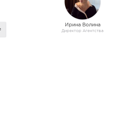
Ирина Волина
е
Директор Агентства