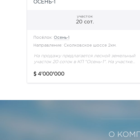
ОСЕНЬ-1
участок
20 сот.
Посёлок:
Осень-1
Направление: Сколковское шоссе 2км.
На продажу предлагается лесной земельный
участок 20 соток в КП "Осень-1". На участке
расположен старый дом под снос.
4'000'000
О КОМ