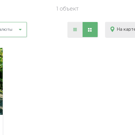
1 объект
На карт
алюты