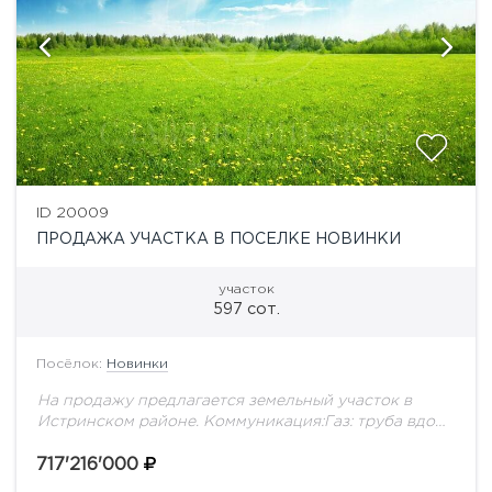
ID 20009
ПРОДАЖА УЧАСТКА В ПОСЕЛКЕ НОВИНКИ
участок
597 сот.
Посёлок:
Новинки
На продажу предлагается земельный участок в
Истринском районе. Коммуникация:Газ: труба вдоль
участка со стороны федеральной трассы мощности
в наличии.Электричество: есть возможность
717'216'000
подключиться к сетям «Павлово подворья».