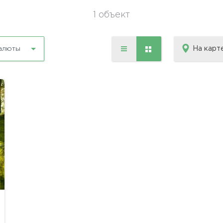
1 объект
На карт
алюты