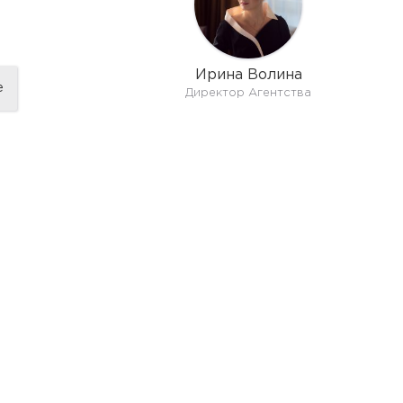
Ирина Волина
е
Директор Агентства