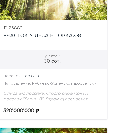
ID 26889
УЧАСТОК У ЛЕСА В ГОРКАХ-8
участок
30 сот.
Посёлок:
Горки-8
Направление: Рублево-Успенское шоссе 15км.
Описание поселка: Строго охраняемый
поселок "Горки-8". Рядом супермаркет
"Перекресток", химчистка, салон красоты,
рестораны. В поселке: храм, детская
320'000'000
площадка в лесной части, оборудованы
прогулочные зоны в лесу. Удобный...