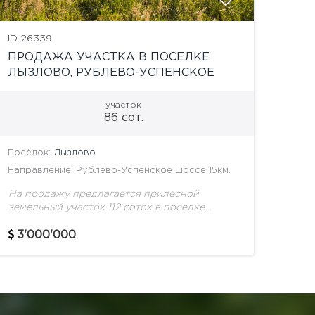
ID 26339
ПРОДАЖА УЧАСТКА В ПОСЕЛКЕ
ЛЫЗЛОВО, РУБЛЕВО-УСПЕНСКОЕ
ШОССЕ
участок
86 сот.
Посёлок:
Лызлово
Направление: Рублево-Успенское шоссе 15км.
На продажу предлагается прилесной
земельный участок 112 соток в поселке
Лызлово за деревней Большое Сареево.
Участок огорожен по периметру. К поселку
3'000'000
асфальтированный подъезд. Назначение
земли: ИЖС Индивидуальное...