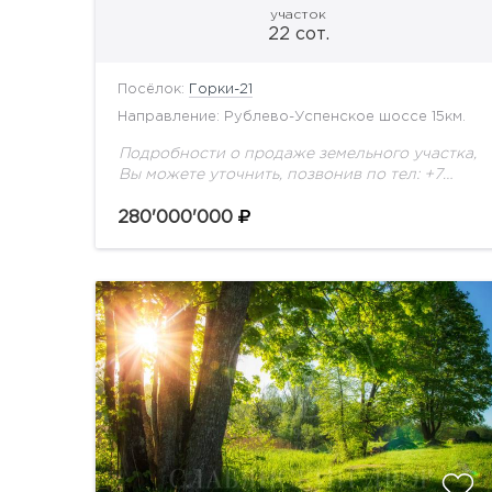
участок
22 сот.
Посёлок:
Горки-21
Направление: Рублево-Успенское шоссе 15км.
Подробности о продаже земельного участка,
Вы можете уточнить, позвонив по тел: +7
(495) 925-33-77
280'000'000