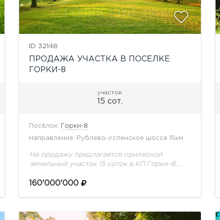
ID 32148
ПРОДАЖА УЧАСТКА В ПОСЕЛКЕ
ГОРКИ-8
участок
15 сот.
Посёлок:
Горки-8
Направление: Рублево-Успенское шоссе 15км.
На продажу предлагается прилесной
земельный участок 15 соток в КП Горки-8.
Лучшая локация в поселке! Центральные
коммуникации.
160'000'000