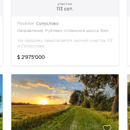
участок
113 сот.
Посёлок:
Солослово
Направление: Рублево-Успенское шоссе 15км.
На продажу предлагается лесной участок 113
в Солослово.
2'975'000