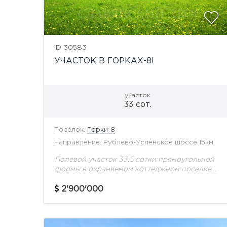
ID 30583
УЧАСТОК В ГОРКАХ-8!
участок
33 сот.
Посёлок:
Горки-8
Направление: Рублево-Успенское шоссе 15км.
Полевой участок 33,5 сотки прямоугольной
формы в охраняемом коттеджном поселке
Горки-8. Центральные коммуникации.
2'900'000