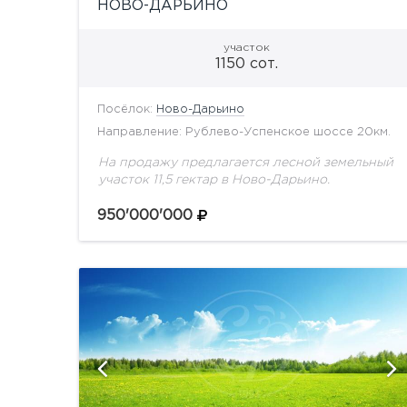
НОВО-ДАРЬИНО
участок
1150 сот.
Посёлок:
Ново-Дарьино
Направление: Рублево-Успенское шоссе 20км.
На продажу предлагается лесной земельный
участок 11,5 гектар в Ново-Дарьино.
950'000'000
и
показать ещё 9 фотографий