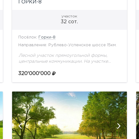
ГОРКИ-8
участок
32 сот.
Посёлок:
Горки-8
Направление: Рублево-Успенское шоссе 15км.
Лесной участок прямоугольной формы,
центральные коммуникации. На участке
расположен дом под снос.
320'000'000
показать ещё 2 фотографии