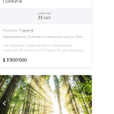
ГОРКИ-8
участок
33 сот.
Посёлок:
Горки-8
Направление: Рублево-Успенское шоссе 15км.
На продажу предлагается земельный
участок 33 сотки в КП Горки-8, центральные
коммуникации.
3'300'000
показат