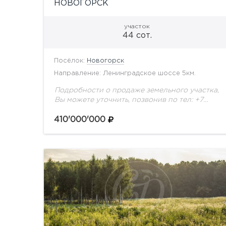
НОВОГОРСК
участок
44 сот.
Посёлок:
Новогорск
Направление: Ленинградское шоссе 5км.
Подробности о продаже земельного участка,
Вы можете уточнить, позвонив по тел: +7
(495) 925-33-77
410'000'000