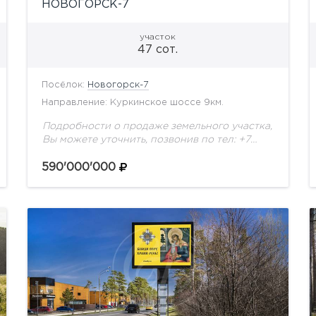
НОВОГОРСК-7
участок
47 сот.
Посёлок:
Новогорск-7
Направление: Куркинское шоссе 9км.
Подробности о продаже земельного участка,
Вы можете уточнить, позвонив по тел: +7
(495) 925-33-77
590'000'000