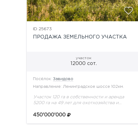
ID 25673
ПРОДАЖА ЗЕМЕЛЬНОГО УЧАСТКА
участок
12000 сот.
Посёлок:
Завидово
Направление: Ленинградское шоссе 102км.
Участок 120 га в собственности и аренда
5200 га на 49 лет для охотхозяйства и
разведения оленей и кабанов. На
территории участка созданы и юридически
450'000'000
оформлены все...