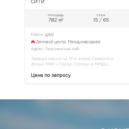
СИТИ
площадь
этаж
2
782 м
15 / 65
Район:
ЦАО
Деловой центр
,
Международная
Адрес: Пресненская наб.
Аренда офиса на 15-м этаже Северного
блока МФК « Город Столиц» в ММДЦ
«Москва-Сити». Площадь 782,6 кв.м,
Кабинетная планировка, отделка класса
Цена по запросу
"люкс", меблировка. Стоимость аренды: 3
586...