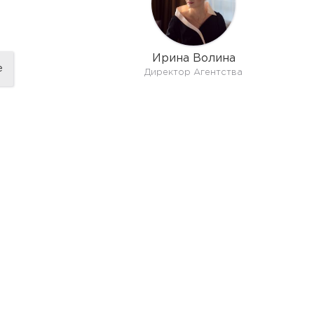
Ирина Волина
е
Директор Агентства
показат