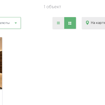
1 объект
На карт
алюты