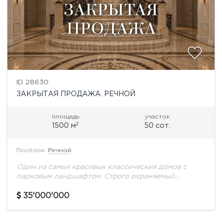
ID 28630
ЗАКРЫТАЯ ПРОДАЖА. РЕЧНОЙ
площадь
участок
2
1500 м
50 сот.
Посёлок:
Речной
Один из самых красивых классических домов с
парковым ландшафтом. Строго охраняемый
посёлок на берегу Москва-реки. Уникальная
отделка интерьеров, натуральные материалы,
35'000'000
мрамор. Просторная светлая гостиная, а комнаты
продуманы...