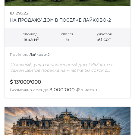
ID 29522
НА ПРОДАЖУ ДОМ В ПОСЕЛКЕ ЛАЙКОВО-2
площадь
спален
участок
2
1853 м
6
50 сот.
Посёлок:
Лайково-2
Стильный, ультрасовременный дом 1 853 кв. м в
самом центре поселка на участке 50 соток с
ландшафтным дизайном. Охраняемая территория.
Все соседи построены. Поселок с удобной
13'000'000
транспортной...
8'000'000
Возможна аренда
в месяц