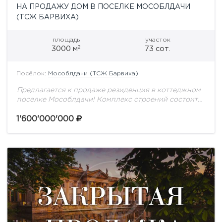
НА ПРОДАЖУ ДОМ В ПОСЕЛКЕ МОСОБЛДАЧИ
(ТСЖ БАРВИХА)
площадь
участок
2
3000 м
73 сот.
Посёлок:
Мособлдачи (ТСЖ Барвиха)
Предлагается к продаже резиденция в коттеджном
поселке Мособлдачи! Комплекс строений состоит
из основного дома без отделки, площадью 2634 м2,
на участке с вековыми соснами - 73 сотки....
1'600'000'000