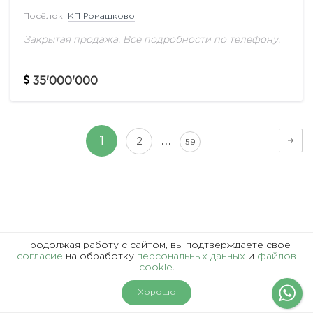
Посёлок:
КП Ромашково
Закрытая продажа. Все подробности по телефону.
35'000'000
…
1
2
59
Представленная информация, в т.ч. стоимость объектов,
Продолжая работу с сайтом, вы подтверждаете свое
носит информационный характер и не является
согласие
на обработку
персональных данных
и
файлов
cookie
.
публичной офертой.
На карте
Фильтры
Хорошо