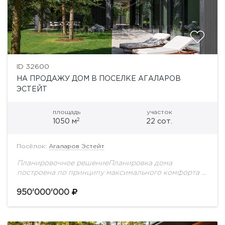
ID 32600
НА ПРОДАЖУ ДОМ В ПОСЕЛКЕ АГАЛАРОВ
ЭСТЕЙТ
площадь
участок
2
1050 м
22 сот.
Посёлок:
Агаларов Эстейт
Планировочное решениеПланировка дома
построена по принципу максимального комфорта и
приватности: общественные пространства для
встреч и отдыха расположены на первом этаже, а
950'000'000
приватная семейная зона полностью вынесена на...