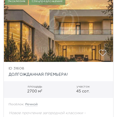
Эксклюзив
Спецпредложение
ID 31608
ДОЛГОЖДАННАЯ ПРЕМЬЕРА!
площадь
участок
2
2700 м
45 сот.
Посёлок:
Речной
Новое прочтение загородной классики -