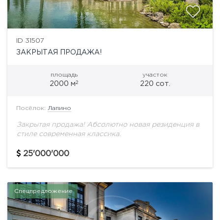
ID 31507
ЗАКРЫТАЯ ПРОДАЖА!
площадь
участок
2
2000 м
220 сот.
Посёлок:
Лапино
Закрытая продажа! Абсолютно новая резиденция в
стиле современная классика.
25'000'000
Спецпредложение