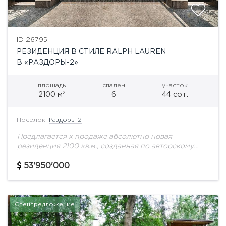
ID 26795
РЕЗИДЕНЦИЯ В СТИЛЕ RALPH LAUREN
В «РАЗДОРЫ-2»
площадь
спален
участок
2
2100 м
6
44 сот.
Посёлок:
Раздоры-2
Предлагается к продаже абсолютно новая
резиденция 2100 кв.м., созданная по авторскому
проекту в лучших традициях классической
архитектуры с интерьером в эстетике Ralph Lauren.
53'950'000
Дом для тех, кто...
Спецпредложение