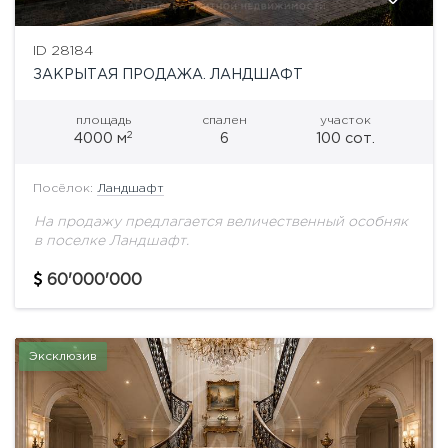
ID 28184
ЗАКРЫТАЯ ПРОДАЖА. ЛАНДШАФТ
площадь
спален
участок
2
4000 м
6
100 сот.
Посёлок:
Ландшафт
На продажу предлагается величественный особняк
в поселке Ландшафт.
60'000'000
Эксклюзив