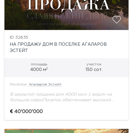
ID 32635
НА ПРОДАЖУ ДОМ В ПОСЕЛКЕ АГАЛАРОВ
ЭСТЕЙТ
площадь
участок
2
4000 м
150 сот.
Посёлок:
Агаларов Эстейт
В закрытой продаже дом 4000 кв.м. с видом на
большое озероПоселок обеспечивает высокий
уровень безопасности, приватность проживания,
развитую внутреннюю инфраструктуру и удобную
40'000'000
транспортную доступность. Здесь живут люди,...