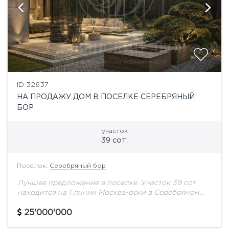
ID 32637
НА ПРОДАЖУ ДОМ В ПОСЕЛКЕ СЕРЕБРЯНЫЙ
БОР
участок
39 сот.
Посёлок:
Серебряный бор
Лучшее предложение в поселке. Участок 39 сот
находится на 1 линии Москва-реки в Серебряном
Бору. Земля в собственности.Все коммуникации,
газ.вода, электричество Есть разрешение на
25'000'000
строительство.- Основной вид...