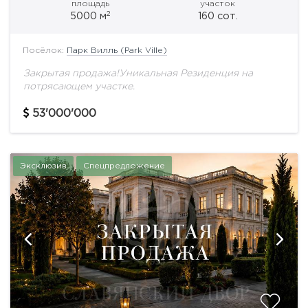
площадь
участок
2
5000 м
160 сот.
Посёлок:
Парк Вилль (Park Ville)
Закрытая продажа!Уникальная Резиденция на
потрясающем участке.
53'000'000
Эксклюзив
Спецпредложение