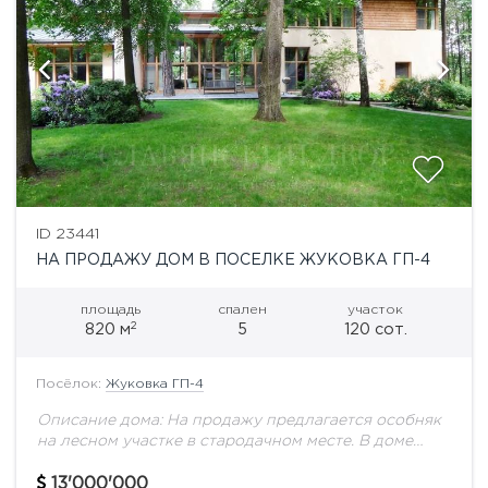
ID 23441
НА ПРОДАЖУ ДОМ В ПОСЕЛКЕ ЖУКОВКА ГП-4
площадь
спален
участок
2
820 м
5
120 сот.
Посёлок:
Жуковка ГП-4
Описание дома: На продажу предлагается особняк
на лесном участке в стародачном месте. В доме
панорамное остекление, бассейн, сауна,
тренажерный зал, 5 спален, 5 с/у. Выполнена
13'000'000