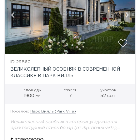
ID 29860
ВЕЛИКОЛЕПНЫЙ ОСОБНЯК В СОВРЕМЕННОЙ
КЛАССИКЕ В ПАРК ВИЛЛЬ
площадь
спален
участок
2
1900 м
7
52 сот.
Посёлок:
Парк Вилль (Park Ville)
Великолепный особняк в котором угадывается
архитектурный стиль бозар (от фр. beaux-arts),
сформировавшийся в начале XIX века и на
протяжении ста с лишним лет господствовавший в