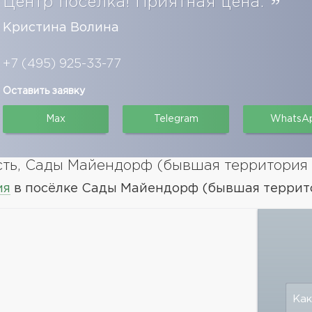
Центр поселка! Приятная цена.
Кристина Волина
+7 (495) 925-33-77
Оставить заявку
Max
Telegram
WhatsA
ть, Сады Майендорф (бывшая территория 
ия
в посёлке Сады Майендорф (бывшая террито
Как