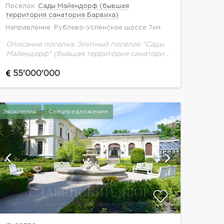
Посёлок:
Сады Майендорф (бывшая
территория санатория Барвиха)
Направление: Рублево-Успенское шоссе 7км.
Описание поселка: Элитный поселок "Сады
Майендорф" (бывшая территория санатория
Барвиха) расположен в 7 километрах от
Москвы по Рублево-Успенскому шоссе.
55'000'000
Поселок по праву возглавляет список самых
престижных на...
Эксклюзив
Спецпредложение
показат