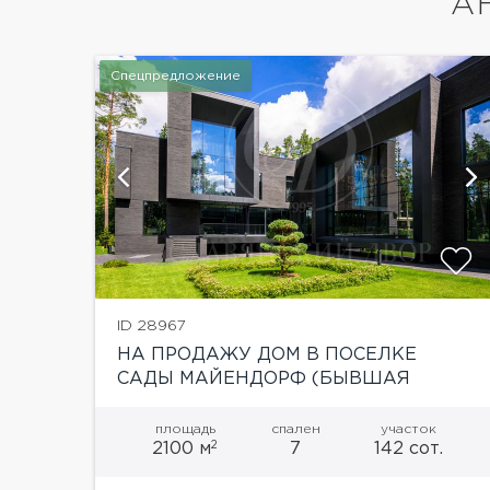
А
Спецпредложение
ий
показать ещё 9 фотографий
ID 28967
НА ПРОДАЖУ ДОМ В ПОСЕЛКЕ
САДЫ МАЙЕНДОРФ (БЫВШАЯ
ТЕРРИТОРИЯ САНАТОРИЯ БАРВИХА)
площадь
спален
участок
2
2100 м
7
142 сот.