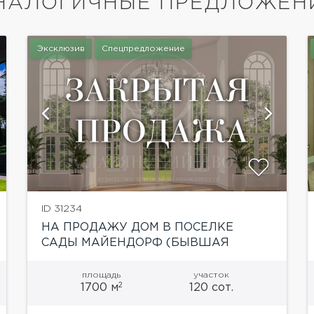
НАЛОГИЧНЫЕ ПРЕДЛОЖЕН
Эксклюзив
Спецпредложение
показать ещё 34 фотографии
ID 31234
НА ПРОДАЖУ ДОМ В ПОСЕЛКЕ
САДЫ МАЙЕНДОРФ (БЫВШАЯ
ТЕРРИТОРИЯ САНАТОРИЯ БАРВИХА)
площадь
участок
2
1700 м
120 сот.