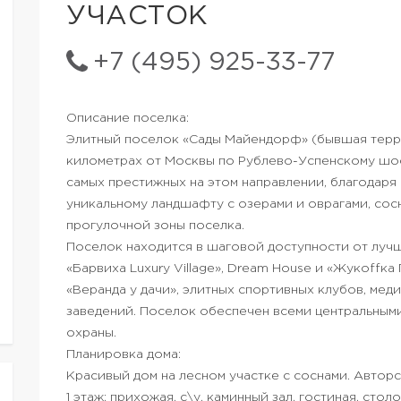
УЧАСТОК
+7 (495) 925-33-77
Описание поселка:
Элитный поселок «Сады Майендорф» (бывшая терр
километрах от Москвы по Рублево-Успенскому шос
самых престижных на этом направлении, благодар
уникальному ландшафту с озерами и оврагами, сос
прогулочной зоны поселка.
Поселок находится в шаговой доступности от луч
«Барвиха Luxury Village», Dream House и «Жукоffка
«Веранда у дачи», элитных спортивных клубов, мед
заведений. Поселок обеспечен всеми центральным
охраны.
Планировка дома:
Красивый дом на лесном участке с соснами. Авторс
1 этаж: прихожая, с\у, каминный зал, гостиная. стол