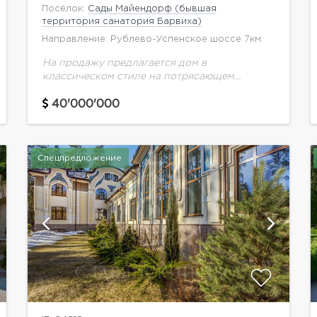
Посёлок:
Сады Майендорф (бывшая
территория санатория Барвиха)
Направление: Рублево-Успенское шоссе 7км.
На продажу предлагается дом в
классическом стиле на потрясающем
участке 1,2 ГА в лучшей части поселка.
Высокие потолки, второй свет, роскошная
40'000'000
зона SPA c большим бассейном.
Спецпредложение
показать ещё 9 фотографий