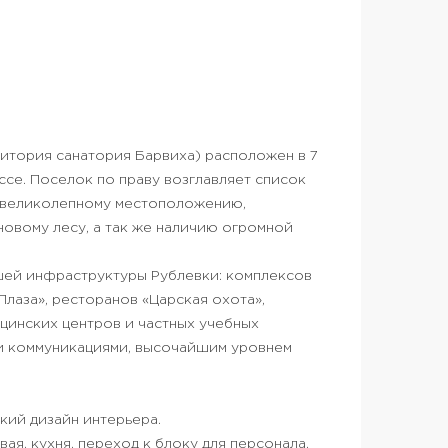
итория санатория Барвиха) расположен в 7
се. Поселок по праву возглавляет список
я великолепному местоположению,
новому лесу, а так же наличию огромной
шей инфраструктуры Рублевки: комплексов
 Плаза», ресторанов «Царская охота»,
ицинских центров и частных учебных
и коммуникациями, высочайшим уровнем
кий дизайн интерьера.
овая, кухня, переход к блоку для персонала.