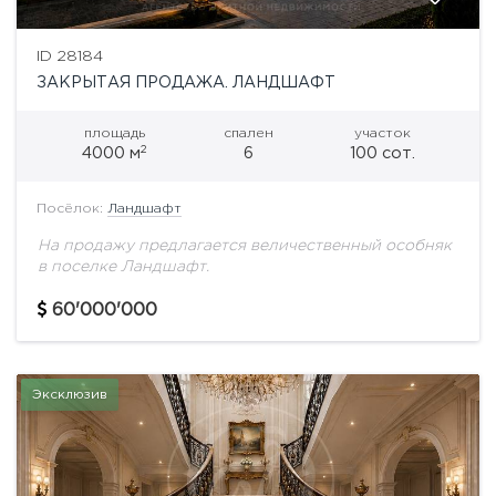
ID 28184
ЗАКРЫТАЯ ПРОДАЖА. ЛАНДШАФТ
площадь
спален
участок
2
4000 м
6
100 сот.
Посёлок:
Ландшафт
На продажу предлагается величественный особняк
в поселке Ландшафт.
60'000'000
Эксклюзив