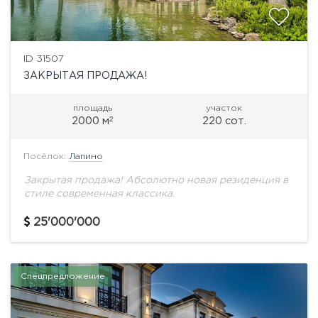
ID 31507
ЗАКРЫТАЯ ПРОДАЖА!
площадь
участок
2
2000 м
220 сот.
Посёлок:
Лапино
Закрытая продажа! Абсолютно новая резиденция в
стиле современная классика.
25'000'000
Спецпредложение