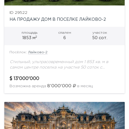
ID 29522
НА ПРОДАЖУ ДОМ В ПОСЕЛКЕ ЛАЙКОВО-2
площадь
спален
участок
2
1853 м
6
50 сот.
Посёлок:
Лайково-2
Стильный, ультрасовременный дом 1 853 кв. м в
самом центре поселка на участке 50 соток с
ландшафтным дизайном. Охраняемая территория.
Все соседи построены. Поселок с удобной
13'000'000
транспортной...
8'000'000
Возможна аренда
в месяц