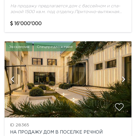
На продажу предлагается дом с бассейном и спа-
зоной 1500 кв.м. под отделку.Приточно-вытяжная
система Breezart, кондиционирование Daikin,
увлажнение Buhler-AHS, умный дом, террасы и
16'000'000
крыльцо с подогревом, окна Schuco.Высота...
Эксклюзив
Спецпредложение
ID 28365
НА ПРОДАЖУ ДОМ В ПОСЕЛКЕ РЕЧНОЙ