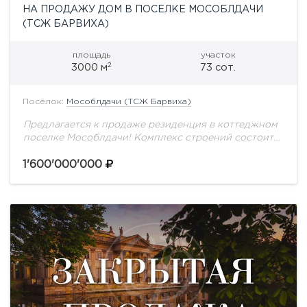
НА ПРОДАЖУ ДОМ В ПОСЕЛКЕ МОСОБЛДАЧИ
(ТСЖ БАРВИХА)
площадь
участок
2
3000 м
73 сот.
Посёлок:
Мособлдачи (ТСЖ Барвиха)
Предлагается к продаже резиденция в коттеджном
поселке Мособлдачи! Комплекс строений состоит
из основного дома без отделки, площадью 2634 м2,
на участке с вековыми соснами - 73 сотки....
1'600'000'000