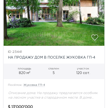
ID 23441
НА ПРОДАЖУ ДОМ В ПОСЕЛКЕ ЖУКОВКА ГП-4
площадь
спален
участок
2
820 м
5
120 сот.
Посёлок:
Жуковка ГП-4
Описание дома: На продажу предлагается особняк
на лесном участке в стародачном месте. В доме
панорамное остекление, бассейн, сауна,
тренажерный зал, 5 спален, 5 с/у. Выполнена
13'000'000