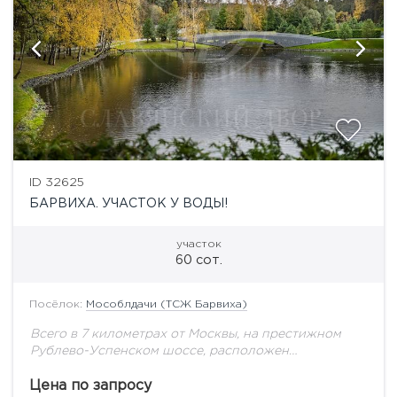
ID 32625
БАРВИХА. УЧАСТОК У ВОДЫ!
участок
60 сот.
Посёлок:
Мособлдачи (ТСЖ Барвиха)
Всего в 7 километрах от Москвы, на престижном
Рублево-Успенском шоссе, расположен
коттеджный поселок «МосОблДачи», также
известный как ТСЖ Барвиха. На площади 29 га
Цена по запросу