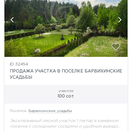
ID 32454
ПРОДАЖА УЧАСТКА В ПОСЕЛКЕ БАРВИХИНСКИЕ
УСАДЬБЫ
участок
100 сот.
Посёлок:
Барвихинские усадьбы
Эксклюзивный лесной участок 1 гектар в камерном
поселке с солидными соседями и удобным выездом
на платную трассу - 10 минут до Москва-Сити.