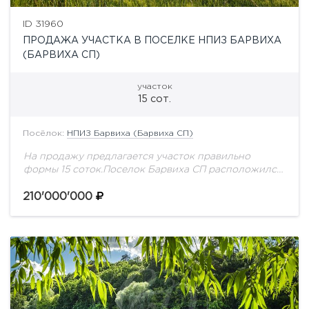
ID 31960
ПРОДАЖА УЧАСТКА В ПОСЕЛКЕ НПИЗ БАРВИХА
(БАРВИХА СП)
участок
15 сот.
Посёлок:
НПИЗ Барвиха (Барвиха СП)
На продажу предлагается участок правильно
формы 15 соток.Поселок Барвиха СП расположился
на опушке леса, надежно закрывающего его от
шума и пыли магистрали, всего в 8 километрах от...
210'000'000