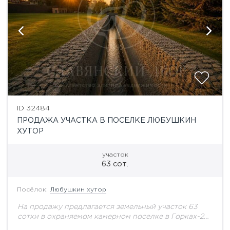
ID 32484
ПРОДАЖА УЧАСТКА В ПОСЕЛКЕ ЛЮБУШКИН
ХУТОР
участок
63 сот.
Посёлок:
Любушкин хутор
На продажу предлагается земельный участок 63
сотки в охраняемом камерном поселке в Горках-2
(Любушкин Хутор). По краю участка протекает