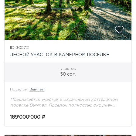
ID 30572
ЛЕСНОЙ УЧАСТОК В КАМЕРНОМ ПОСЕЛКЕ
участок
50 сот.
Посёлок:
Вымпел
Предлагается участок в охраняемом коттеджном
поселке Вымпел. Поселок полностью окружен
лесным массивом, тишина, отличный
воздух.Участок прилесной, все коммуникации
189'000'000
центральные, проходят по границе, отличное
расположение в поселке.