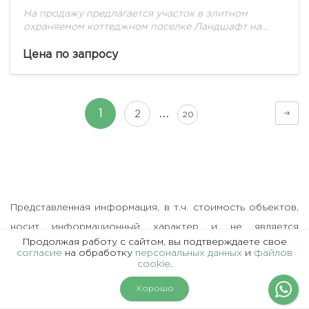
На продажу предлагается участок в элитном
охраняемом коттеджном поселке Ландшафт на
Рублево-Успенском шоссе.
Цена по запросу
…
1
2
20
Представленная информация, в т.ч. стоимость объектов,
носит информационный характер и не является
Продолжая работу с сайтом, вы подтверждаете свое
публичной офертой.
согласие
на обработку
персональных данных
и
файлов
cookie
.
На карте
Фильтры
Хорошо