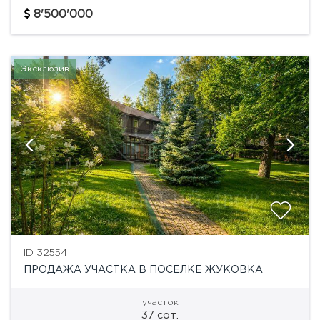
Ромашково - востребованная локация с...
8'500'000
Эксклюзив
ID 32554
ПРОДАЖА УЧАСТКА В ПОСЕЛКЕ ЖУКОВКА
участок
37 сот.