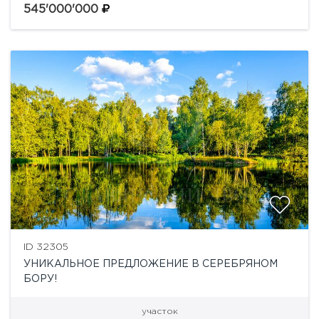
ручей, участок примыкает к 3,5 гектарам леса, что...
545'000'000
ID 32305
УНИКАЛЬНОЕ ПРЕДЛОЖЕНИЕ В СЕРЕБРЯНОМ
БОРУ!
участок