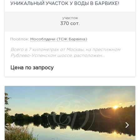
УНИКАЛЬНЫЙ УЧАСТОК У ВОДЫ В БАРВИХЕ!
участок
370 сот.
Посёлок:
Мособлдачи (ТСЖ Барвиха)
Всего в 7 километрах от Москвы, на престижном
Рублево-Успенском шоссе, расположен
коттеджный поселок «МосОблДачи», также
известный как ТСЖ Барвиха. На площади 29 га
Цена по запросу
расположился поселок, окруженный
Подушкинским...